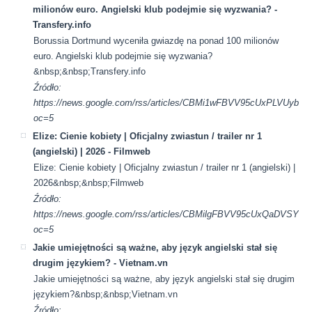
milionów euro. Angielski klub podejmie się wyzwania? -
Transfery.info
Borussia Dortmund wyceniła gwiazdę na ponad 100 milionów
euro. Angielski klub podejmie się wyzwania?
&nbsp;&nbsp;Transfery.info
Źródło:
https://news.google.com/rss/articles/CBMi1wFBVV95cU
oc=5
Elize: Cienie kobiety | Oficjalny zwiastun / trailer nr 1
(angielski) | 2026 - Filmweb
Elize: Cienie kobiety | Oficjalny zwiastun / trailer nr 1 (angielski) |
2026&nbsp;&nbsp;Filmweb
Źródło:
https://news.google.com/rss/articles/CBMilgFBVV95cUxQ
oc=5
Jakie umiejętności są ważne, aby język angielski stał się
drugim językiem? - Vietnam.vn
Jakie umiejętności są ważne, aby język angielski stał się drugim
językiem?&nbsp;&nbsp;Vietnam.vn
Źródło: