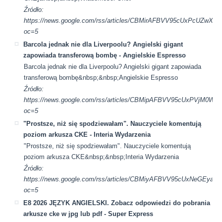
Źródło:
https://news.google.com/rss/articles/CBMirAFBVV95cUxP
oc=5
Barcola jednak nie dla Liverpoolu? Angielski gigant
zapowiada transferową bombę - Angielskie Espresso
Barcola jednak nie dla Liverpoolu? Angielski gigant zapowiada
transferową bombę&nbsp;&nbsp;Angielskie Espresso
Źródło:
https://news.google.com/rss/articles/CBMipAFBVV95cUxP
oc=5
"Prostsze, niż się spodziewałam". Nauczyciele komentują
poziom arkusza CKE - Interia Wydarzenia
"Prostsze, niż się spodziewałam". Nauczyciele komentują
poziom arkusza CKE&nbsp;&nbsp;Interia Wydarzenia
Źródło:
https://news.google.com/rss/articles/CBMiyAFBVV95cU
oc=5
E8 2026 JĘZYK ANGIELSKI. Zobacz odpowiedzi do pobrania
arkusze cke w jpg lub pdf - Super Express