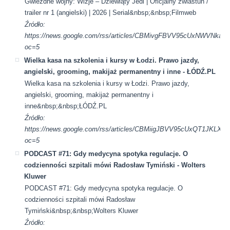
Gwiezdne wojny: Wizje – Dziewiąty Jedi | Oficjalny zwiastun /
trailer nr 1 (angielski) | 2026 | Serial&nbsp;&nbsp;Filmweb
Źródło:
https://news.google.com/rss/articles/CBMivgFBVV95cUx
oc=5
Wielka kasa na szkolenia i kursy w Łodzi. Prawo jazdy,
angielski, grooming, makijaż permanentny i inne - ŁÓDŹ.PL
Wielka kasa na szkolenia i kursy w Łodzi. Prawo jazdy,
angielski, grooming, makijaż permanentny i
inne&nbsp;&nbsp;ŁÓDŹ.PL
Źródło:
https://news.google.com/rss/articles/CBMiigJBVV95cUx
oc=5
PODCAST #71: Gdy medycyna spotyka regulacje. O
codzienności szpitali mówi Radosław Tymiński - Wolters
Kluwer
PODCAST #71: Gdy medycyna spotyka regulacje. O
codzienności szpitali mówi Radosław
Tymiński&nbsp;&nbsp;Wolters Kluwer
Źródło: