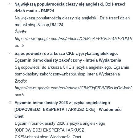
Największą popularnością cieszy się angielski. Dziś trzeci
dzień matur - RMF24
Największą popularnością cieszy się angielski. Dziś trzeci dzień
matur&nbsp;&nbsp;RMF24
Źródło:
https://news.google.com/rss/articles/CBMisAFBVV95cUx
oc=5
Są odpowiedzi do arkusza CKE z języka angielskiego.
Egzamin ósmoklasisty zakończony - Interia Wydarzenia
Są odpowiedzi do arkusza CKE z języka angielskiego. Egzamin
ósmoklasisty zakończony&nbsp;&nbsp;Interia Wydarzenia
Źródło:
https://news.google.com/rss/articles/CBMi0gFBVV95cU
oc=5
Egzamin ósmoklasisty 2026 z języka angielskiego
[ODPOWIEDZI EKSPERTA I ARKUSZ CKE] - Wiadomości
Onet
Egzamin ósmoklasisty 2026 z języka angielskiego
[ODPOWIEDZI EKSPERTA I ARKUSZ
CKE]&nbsp;&nbsp;Wiadomości Onet