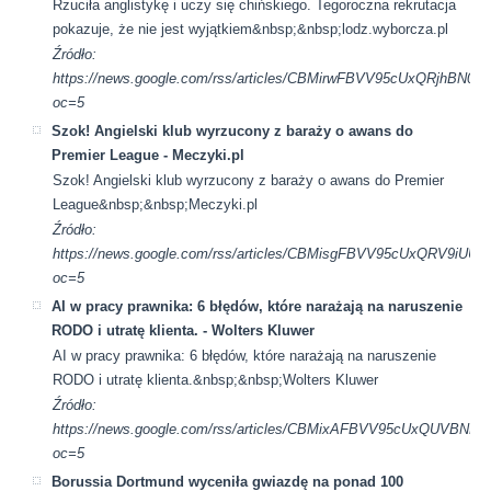
Rzuciła anglistykę i uczy się chińskiego. Tegoroczna rekrutacja
pokazuje, że nie jest wyjątkiem&nbsp;&nbsp;lodz.wyborcza.pl
Źródło:
https://news.google.com/rss/articles/CBMirwFBVV95cUx
oc=5
Szok! Angielski klub wyrzucony z baraży o awans do
Premier League - Meczyki.pl
Szok! Angielski klub wyrzucony z baraży o awans do Premier
League&nbsp;&nbsp;Meczyki.pl
Źródło:
https://news.google.com/rss/articles/CBMisgFBVV95cUxQ
oc=5
AI w pracy prawnika: 6 błędów, które narażają na naruszenie
RODO i utratę klienta. - Wolters Kluwer
AI w pracy prawnika: 6 błędów, które narażają na naruszenie
RODO i utratę klienta.&nbsp;&nbsp;Wolters Kluwer
Źródło:
https://news.google.com/rss/articles/CBMixAFBVV95cUx
oc=5
Borussia Dortmund wyceniła gwiazdę na ponad 100