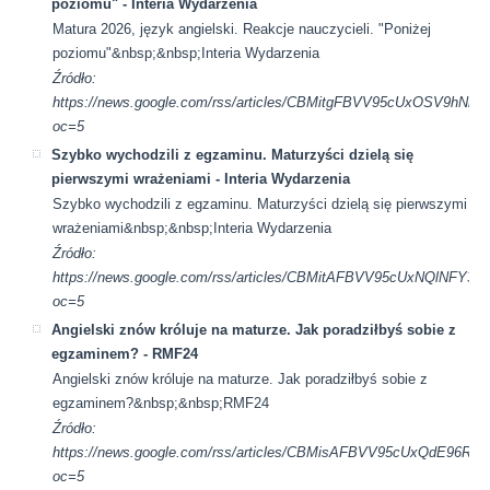
poziomu" - Interia Wydarzenia
Matura 2026, język angielski. Reakcje nauczycieli. "Poniżej
poziomu"&nbsp;&nbsp;Interia Wydarzenia
Źródło:
https://news.google.com/rss/articles/CBMitgFBVV95cU
oc=5
Szybko wychodzili z egzaminu. Maturzyści dzielą się
pierwszymi wrażeniami - Interia Wydarzenia
Szybko wychodzili z egzaminu. Maturzyści dzielą się pierwszymi
wrażeniami&nbsp;&nbsp;Interia Wydarzenia
Źródło:
https://news.google.com/rss/articles/CBMitAFBVV95cUxN
oc=5
Angielski znów króluje na maturze. Jak poradziłbyś sobie z
egzaminem? - RMF24
Angielski znów króluje na maturze. Jak poradziłbyś sobie z
egzaminem?&nbsp;&nbsp;RMF24
Źródło:
https://news.google.com/rss/articles/CBMisAFBVV95cUx
oc=5