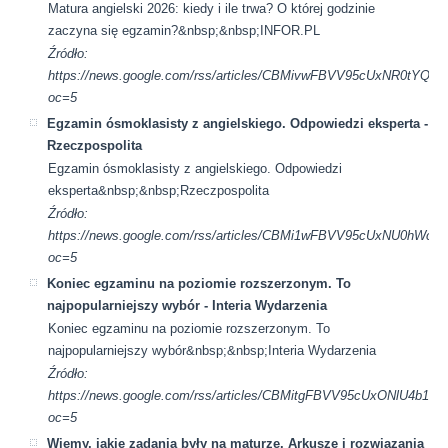
Matura angielski 2026: kiedy i ile trwa? O której godzinie
zaczyna się egzamin?&nbsp;&nbsp;INFOR.PL
Źródło:
https://news.google.com/rss/articles/CBMivwFBVV95cU
oc=5
Egzamin ósmoklasisty z angielskiego. Odpowiedzi eksperta -
Rzeczpospolita
Egzamin ósmoklasisty z angielskiego. Odpowiedzi
eksperta&nbsp;&nbsp;Rzeczpospolita
Źródło:
https://news.google.com/rss/articles/CBMi1wFBVV95cU
oc=5
Koniec egzaminu na poziomie rozszerzonym. To
najpopularniejszy wybór - Interia Wydarzenia
Koniec egzaminu na poziomie rozszerzonym. To
najpopularniejszy wybór&nbsp;&nbsp;Interia Wydarzenia
Źródło:
https://news.google.com/rss/articles/CBMitgFBVV95cUx
oc=5
Wiemy, jakie zadania były na maturze. Arkusze i rozwiązania