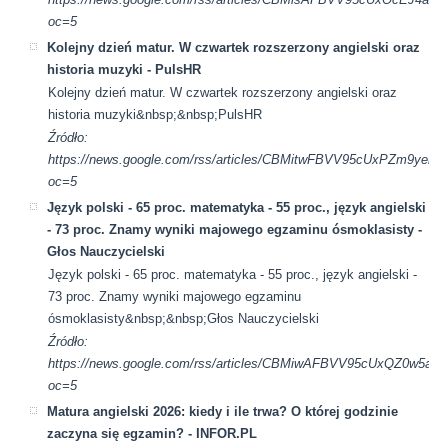
oc=5
Kolejny dzień matur. W czwartek rozszerzony angielski oraz
historia muzyki - PulsHR
Kolejny dzień matur. W czwartek rozszerzony angielski oraz
historia muzyki&nbsp;&nbsp;PulsHR
Źródło:
https://news.google.com/rss/articles/CBMitwFBVV95cUxPZ
oc=5
Język polski - 65 proc. matematyka - 55 proc., język angielski
- 73 proc. Znamy wyniki majowego egzaminu ósmoklasisty -
Głos Nauczycielski
Język polski - 65 proc. matematyka - 55 proc., język angielski -
73 proc. Znamy wyniki majowego egzaminu
ósmoklasisty&nbsp;&nbsp;Głos Nauczycielski
Źródło:
https://news.google.com/rss/articles/CBMiwAFBVV95cUx
oc=5
Matura angielski 2026: kiedy i ile trwa? O której godzinie
zaczyna się egzamin? - INFOR.PL