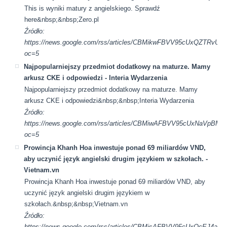
This is wyniki matury z angielskiego. Sprawdź
here&nbsp;&nbsp;Zero.pl
Źródło:
https://news.google.com/rss/articles/CBMikwFBVV95cUx
oc=5
Najpopularniejszy przedmiot dodatkowy na maturze. Mamy
arkusz CKE i odpowiedzi - Interia Wydarzenia
Najpopularniejszy przedmiot dodatkowy na maturze. Mamy
arkusz CKE i odpowiedzi&nbsp;&nbsp;Interia Wydarzenia
Źródło:
https://news.google.com/rss/articles/CBMiwAFBVV95cUxN
oc=5
Prowincja Khanh Hoa inwestuje ponad 69 miliardów VND,
aby uczynić język angielski drugim językiem w szkołach. -
Vietnam.vn
Prowincja Khanh Hoa inwestuje ponad 69 miliardów VND, aby
uczynić język angielski drugim językiem w
szkołach.&nbsp;&nbsp;Vietnam.vn
Źródło:
https://news.google.com/rss/articles/CBMisAFBVV95cUx