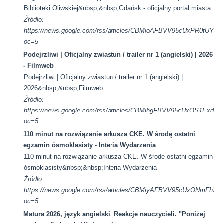
Biblioteki Oliwskiej&nbsp;&nbsp;Gdańsk - oficjalny portal miasta
Źródło:
https://news.google.com/rss/articles/CBMioAFBVV95cUx
oc=5
Podejrzliwi | Oficjalny zwiastun / trailer nr 1 (angielski) | 2026
- Filmweb
Podejrzliwi | Oficjalny zwiastun / trailer nr 1 (angielski) |
2026&nbsp;&nbsp;Filmweb
Źródło:
https://news.google.com/rss/articles/CBMihgFBVV95cU
oc=5
110 minut na rozwiązanie arkusza CKE. W środę ostatni
egzamin ósmoklasisty - Interia Wydarzenia
110 minut na rozwiązanie arkusza CKE. W środę ostatni egzamin
ósmoklasisty&nbsp;&nbsp;Interia Wydarzenia
Źródło:
https://news.google.com/rss/articles/CBMiyAFBVV95cUx
oc=5
Matura 2026, język angielski. Reakcje nauczycieli. "Poniżej