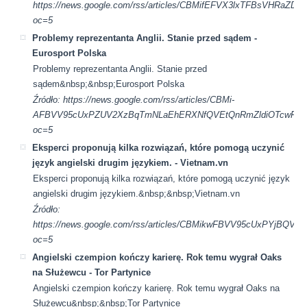
https://news.google.com/rss/articles/CBMifEFVX3lxTFBs
oc=5
Problemy reprezentanta Anglii. Stanie przed sądem -
Eurosport Polska
Problemy reprezentanta Anglii. Stanie przed
sądem&nbsp;&nbsp;Eurosport Polska
Źródło: https://news.google.com/rss/articles/CBMi-
AFBVV95cUxPZUV2XzBqTmNLaEhERXNfQVEtQnRmZldiOTcwRVQ3
oc=5
Eksperci proponują kilka rozwiązań, które pomogą uczynić
język angielski drugim językiem. - Vietnam.vn
Eksperci proponują kilka rozwiązań, które pomogą uczynić język
angielski drugim językiem.&nbsp;&nbsp;Vietnam.vn
Źródło:
https://news.google.com/rss/articles/CBMikwFBVV95cUx
oc=5
Angielski czempion kończy karierę. Rok temu wygrał Oaks
na Służewcu - Tor Partynice
Angielski czempion kończy karierę. Rok temu wygrał Oaks na
Służewcu&nbsp;&nbsp;Tor Partynice