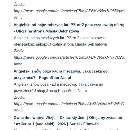
Źródło:
https://news.google.com/rss/articles/CBMilAFBVV95cUxO
oc=5
Angielski od najmłodszych lat. PS nr 2 poszerza swoją ofertę
- Oficjalna strona Miasta Bełchatowa
Angielski od najmłodszych lat. PS nr 2 poszerza swoją
ofertę&nbsp;&nbsp;Oficjalna strona Miasta Bełchatowa
Źródło:
https://news.google.com/rss/articles/CBMiiAFBVV95cU
oc=5
Angielski znów poza kadrą meczową. Jaka czeka go
przyszłość? - PogonSportNet.pl
Angielski znów poza kadrą meczową. Jaka czeka go
przyszłość?&nbsp;&nbsp;PogonSportNet.pl
Źródło:
https://news.google.com/rss/articles/CBMinAFBVV95cUx
oc=5
Gwiezdne wojny: Wizje – Dziewiąty Jedi | Oficjalny zwiastun
/ trailer nr 1 (angielski) | 2026 | Serial - Filmweb