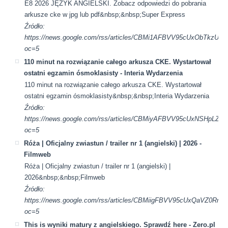
E8 2026 JĘZYK ANGIELSKI. Zobacz odpowiedzi do pobrania
arkusze cke w jpg lub pdf&nbsp;&nbsp;Super Express
Źródło:
https://news.google.com/rss/articles/CBMi1AFBVV95cUx
oc=5
110 minut na rozwiązanie całego arkusza CKE. Wystartował
ostatni egzamin ósmoklasisty - Interia Wydarzenia
110 minut na rozwiązanie całego arkusza CKE. Wystartował
ostatni egzamin ósmoklasisty&nbsp;&nbsp;Interia Wydarzenia
Źródło:
https://news.google.com/rss/articles/CBMiyAFBVV95cUx
oc=5
Róża | Oficjalny zwiastun / trailer nr 1 (angielski) | 2026 -
Filmweb
Róża | Oficjalny zwiastun / trailer nr 1 (angielski) |
2026&nbsp;&nbsp;Filmweb
Źródło:
https://news.google.com/rss/articles/CBMiigFBVV95cUxQ
oc=5
This is wyniki matury z angielskiego. Sprawdź here - Zero.pl