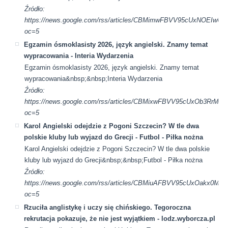
Źródło:
https://news.google.com/rss/articles/CBMimwFBVV95cUx
oc=5
Egzamin ósmoklasisty 2026, język angielski. Znamy temat
wypracowania - Interia Wydarzenia
Egzamin ósmoklasisty 2026, język angielski. Znamy temat
wypracowania&nbsp;&nbsp;Interia Wydarzenia
Źródło:
https://news.google.com/rss/articles/CBMixwFBVV95cUx
oc=5
Karol Angielski odejdzie z Pogoni Szczecin? W tle dwa
polskie kluby lub wyjazd do Grecji - Futbol - Piłka nożna
Karol Angielski odejdzie z Pogoni Szczecin? W tle dwa polskie
kluby lub wyjazd do Grecji&nbsp;&nbsp;Futbol - Piłka nożna
Źródło:
https://news.google.com/rss/articles/CBMiuAFBVV95cUx
oc=5
Rzuciła anglistykę i uczy się chińskiego. Tegoroczna
rekrutacja pokazuje, że nie jest wyjątkiem - lodz.wyborcza.pl