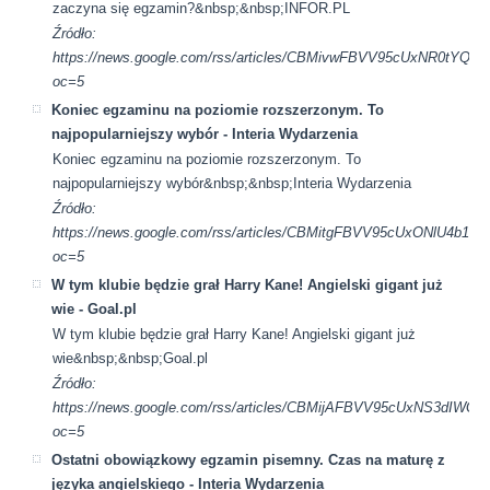
zaczyna się egzamin?&nbsp;&nbsp;INFOR.PL
Źródło:
https://news.google.com/rss/articles/CBMivwFBVV95cU
oc=5
Koniec egzaminu na poziomie rozszerzonym. To
najpopularniejszy wybór - Interia Wydarzenia
Koniec egzaminu na poziomie rozszerzonym. To
najpopularniejszy wybór&nbsp;&nbsp;Interia Wydarzenia
Źródło:
https://news.google.com/rss/articles/CBMitgFBVV95cUx
oc=5
W tym klubie będzie grał Harry Kane! Angielski gigant już
wie - Goal.pl
W tym klubie będzie grał Harry Kane! Angielski gigant już
wie&nbsp;&nbsp;Goal.pl
Źródło:
https://news.google.com/rss/articles/CBMijAFBVV95cUxN
oc=5
Ostatni obowiązkowy egzamin pisemny. Czas na maturę z
języka angielskiego - Interia Wydarzenia