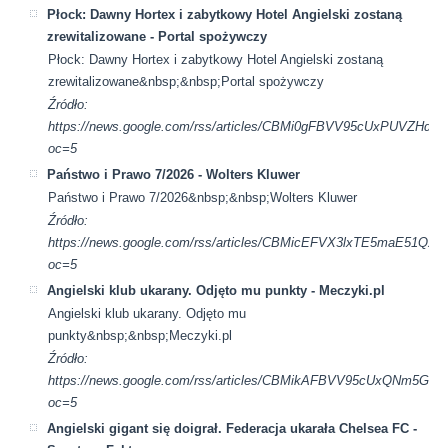
Płock: Dawny Hortex i zabytkowy Hotel Angielski zostaną
zrewitalizowane - Portal spożywczy
Płock: Dawny Hortex i zabytkowy Hotel Angielski zostaną
zrewitalizowane&nbsp;&nbsp;Portal spożywczy
Źródło:
https://news.google.com/rss/articles/CBMi0gFBVV95cUx
oc=5
Państwo i Prawo 7/2026 - Wolters Kluwer
Państwo i Prawo 7/2026&nbsp;&nbsp;Wolters Kluwer
Źródło:
https://news.google.com/rss/articles/CBMicEFVX3lxTE5m
oc=5
Angielski klub ukarany. Odjęto mu punkty - Meczyki.pl
Angielski klub ukarany. Odjęto mu
punkty&nbsp;&nbsp;Meczyki.pl
Źródło:
https://news.google.com/rss/articles/CBMikAFBVV95cUxQ
oc=5
Angielski gigant się doigrał. Federacja ukarała Chelsea FC -