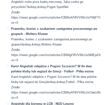
Angielski znów poza kadrą meczową. Jaka czeka go
przyszłość?&nbsp;&nbsp;Pogoń SportNet
Źródło:
https://news.google.com/rss/articles/CBMinAFBVV95cUx
oc=5
Prawniku, koniec z szukaniem zastępstwa procesowego po
grupach - Wolters Kluwer
Prawniku, koniec z szukaniem zastępstwa procesowego po
grupach&nbsp;&nbsp;Wolters Kluwer
Źródło:
https://news.google.com/rss/articles/CBMilgFBVV95cUx
oc=5
Karol Angielski odejdzie z Pogoni Szczecin? W tle dwa
polskie kluby lub wyjazd do Grecji - Futbol - Piłka nożna
Karol Angielski odejdzie z Pogoni Szczecin? W tle dwa polskie
kluby lub wyjazd do Grecji&nbsp;&nbsp;Futbol - Piłka nożna
Źródło:
https://news.google.com/rss/articles/CBMiuAFBVV95cUx
oc=5
Angielski dla biznesu w LCB - NGO Leszno