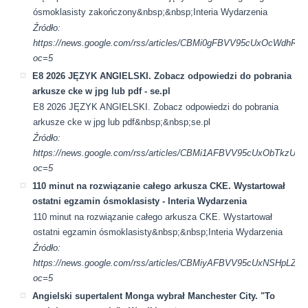
ósmoklasisty zakończony&nbsp;&nbsp;Interia Wydarzenia
Źródło:
https://news.google.com/rss/articles/CBMi0gFBVV95cU
oc=5
E8 2026 JĘZYK ANGIELSKI. Zobacz odpowiedzi do pobrania
arkusze cke w jpg lub pdf - se.pl
E8 2026 JĘZYK ANGIELSKI. Zobacz odpowiedzi do pobrania
arkusze cke w jpg lub pdf&nbsp;&nbsp;se.pl
Źródło:
https://news.google.com/rss/articles/CBMi1AFBVV95cUx
oc=5
110 minut na rozwiązanie całego arkusza CKE. Wystartował
ostatni egzamin ósmoklasisty - Interia Wydarzenia
110 minut na rozwiązanie całego arkusza CKE. Wystartował
ostatni egzamin ósmoklasisty&nbsp;&nbsp;Interia Wydarzenia
Źródło:
https://news.google.com/rss/articles/CBMiyAFBVV95cUx
oc=5
Angielski supertalent Monga wybrał Manchester City. "To