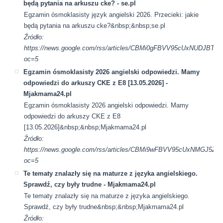
będą pytania na arkuszu cke? - se.pl
Egzamin ósmoklasisty język angielski 2026. Przecieki: jakie
będą pytania na arkuszu cke?&nbsp;&nbsp;se.pl
Źródło:
https://news.google.com/rss/articles/CBMi0gFBVV95cU
oc=5
Egzamin ósmoklasisty 2026 angielski odpowiedzi. Mamy
odpowiedzi do arkuszy CKE z E8 [13.05.2026] -
Mjakmama24.pl
Egzamin ósmoklasisty 2026 angielski odpowiedzi. Mamy
odpowiedzi do arkuszy CKE z E8
[13.05.2026]&nbsp;&nbsp;Mjakmama24.pl
Źródło:
https://news.google.com/rss/articles/CBMi9wFBVV95cU
oc=5
Te tematy znalazły się na maturze z języka angielskiego.
Sprawdź, czy były trudne - Mjakmama24.pl
Te tematy znalazły się na maturze z języka angielskiego.
Sprawdź, czy były trudne&nbsp;&nbsp;Mjakmama24.pl
Źródło: