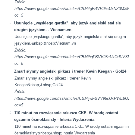
Źródło:
https://news.google.com/rss/articles/CBMitgFBVV95cUx
oc=5
Usunięcie „wąskiego gardła”, aby język angielski stał się
drugim językiem. - Vietnam.vn
Usunięcie „wąskiego gardła”, aby język angielski stał się drugim
językiem.&nbsp;&nbsp;Vietnam.vn
Źródło:
https://news.google.com/rss/articles/CBMihgFBVV95cUxO
oc=5
Zmarł słynny angielski piłkarz i trener Kevin Keegan - Gol24
Zmarł słynny angielski piłkarz i trener Kevin
Keegan&nbsp;&nbsp;Gol24
Źródło:
https://news.google.com/rss/articles/CBMijwFBVV95cU
oc=5
110 minut na rozwiązanie arkusza CKE. W środę ostatni
egzamin ósmoklasisty - Interia Wydarzenia
110 minut na rozwiązanie arkusza CKE. W środę ostatni egzamin
ósmoklasisty&nbsp;&nbsp;Interia Wydarzenia