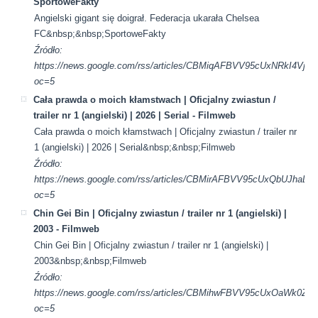
SportoweFakty
Angielski gigant się doigrał. Federacja ukarała Chelsea
FC&nbsp;&nbsp;SportoweFakty
Źródło:
https://news.google.com/rss/articles/CBMiqAFBVV95cUx
oc=5
Cała prawda o moich kłamstwach | Oficjalny zwiastun /
trailer nr 1 (angielski) | 2026 | Serial - Filmweb
Cała prawda o moich kłamstwach | Oficjalny zwiastun / trailer nr
1 (angielski) | 2026 | Serial&nbsp;&nbsp;Filmweb
Źródło:
https://news.google.com/rss/articles/CBMirAFBVV95cUxQ
oc=5
Chin Gei Bin | Oficjalny zwiastun / trailer nr 1 (angielski) |
2003 - Filmweb
Chin Gei Bin | Oficjalny zwiastun / trailer nr 1 (angielski) |
2003&nbsp;&nbsp;Filmweb
Źródło:
https://news.google.com/rss/articles/CBMihwFBVV95cUxO
oc=5