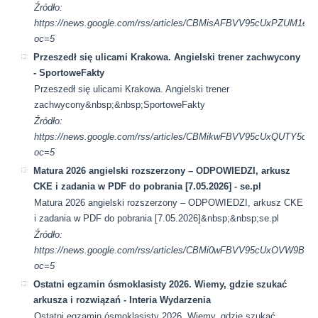
Źródło:
https://news.google.com/rss/articles/CBMisAFBVV95cUx
oc=5
Przeszedł się ulicami Krakowa. Angielski trener zachwycony
- SportoweFakty
Przeszedł się ulicami Krakowa. Angielski trener
zachwycony&nbsp;&nbsp;SportoweFakty
Źródło:
https://news.google.com/rss/articles/CBMikwFBVV95cUx
oc=5
Matura 2026 angielski rozszerzony – ODPOWIEDZI, arkusz
CKE i zadania w PDF do pobrania [7.05.2026] - se.pl
Matura 2026 angielski rozszerzony – ODPOWIEDZI, arkusz CKE
i zadania w PDF do pobrania [7.05.2026]&nbsp;&nbsp;se.pl
Źródło:
https://news.google.com/rss/articles/CBMi0wFBVV95cU
oc=5
Ostatni egzamin ósmoklasisty 2026. Wiemy, gdzie szukać
arkusza i rozwiązań - Interia Wydarzenia
Ostatni egzamin ósmoklasisty 2026. Wiemy, gdzie szukać