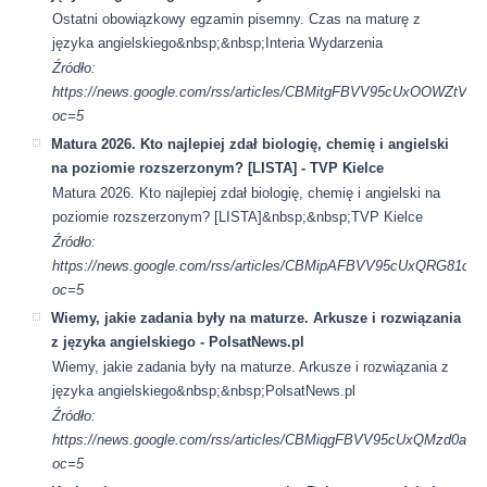
Ostatni obowiązkowy egzamin pisemny. Czas na maturę z
języka angielskiego&nbsp;&nbsp;Interia Wydarzenia
Źródło:
https://news.google.com/rss/articles/CBMitgFBVV95cUx
oc=5
Matura 2026. Kto najlepiej zdał biologię, chemię i angielski
na poziomie rozszerzonym? [LISTA] - TVP Kielce
Matura 2026. Kto najlepiej zdał biologię, chemię i angielski na
poziomie rozszerzonym? [LISTA]&nbsp;&nbsp;TVP Kielce
Źródło:
https://news.google.com/rss/articles/CBMipAFBVV95cU
oc=5
Wiemy, jakie zadania były na maturze. Arkusze i rozwiązania
z języka angielskiego - PolsatNews.pl
Wiemy, jakie zadania były na maturze. Arkusze i rozwiązania z
języka angielskiego&nbsp;&nbsp;PolsatNews.pl
Źródło:
https://news.google.com/rss/articles/CBMiqgFBVV95cUxQ
oc=5