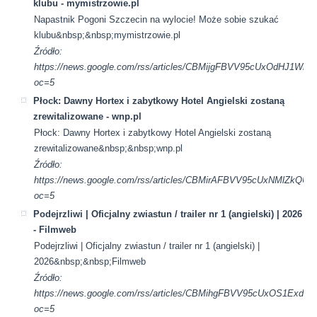
klubu - mymistrzowie.pl
Napastnik Pogoni Szczecin na wylocie! Może sobie szukać
klubu&nbsp;&nbsp;mymistrzowie.pl
Źródło:
https://news.google.com/rss/articles/CBMijgFBVV95cUx
oc=5
Płock: Dawny Hortex i zabytkowy Hotel Angielski zostaną
zrewitalizowane - wnp.pl
Płock: Dawny Hortex i zabytkowy Hotel Angielski zostaną
zrewitalizowane&nbsp;&nbsp;wnp.pl
Źródło:
https://news.google.com/rss/articles/CBMirAFBVV95cUx
oc=5
Podejrzliwi | Oficjalny zwiastun / trailer nr 1 (angielski) | 2026
- Filmweb
Podejrzliwi | Oficjalny zwiastun / trailer nr 1 (angielski) |
2026&nbsp;&nbsp;Filmweb
Źródło:
https://news.google.com/rss/articles/CBMihgFBVV95cU
oc=5