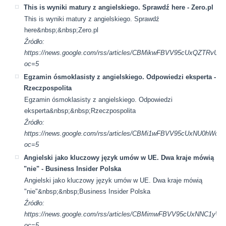
This is wyniki matury z angielskiego. Sprawdź here - Zero.pl
This is wyniki matury z angielskiego. Sprawdź
here&nbsp;&nbsp;Zero.pl
Źródło:
https://news.google.com/rss/articles/CBMikwFBVV95cUx
oc=5
Egzamin ósmoklasisty z angielskiego. Odpowiedzi eksperta -
Rzeczpospolita
Egzamin ósmoklasisty z angielskiego. Odpowiedzi
eksperta&nbsp;&nbsp;Rzeczpospolita
Źródło:
https://news.google.com/rss/articles/CBMi1wFBVV95cU
oc=5
Angielski jako kluczowy język umów w UE. Dwa kraje mówią
"nie" - Business Insider Polska
Angielski jako kluczowy język umów w UE. Dwa kraje mówią
"nie"&nbsp;&nbsp;Business Insider Polska
Źródło:
https://news.google.com/rss/articles/CBMimwFBVV95cUx
oc=5