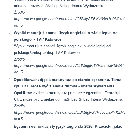
arkusza i rozwiązań&nbsp;&nbsp;Interia Wydarzenia
Źródło:
https://news.google.com/rss/articles/CBMiyAFBVV95cUxO
oc=5
Wyniki matur już znane! Język angielski o wiele lepiej od
polskiego! - TVP Katowice
Wyniki matur już znane! Język angielski o wiele lepiej od
polskiego!&nbsp;&nbsp;TVP Katowice
Źródło:
https://news.google.com/rss/articles/CBMiqgFBVV95cUx
oc=5
Opublikował zdjęcia matury tuż po starcie egzaminu. Teraz
kpi: CKE może być z siebie dumna - Interia Wydarzenia
Opublikował zdjęcia matury tuż po starcie egzaminu. Teraz kpi:
CKE może być z siebie dumna&nbsp;&nbsp;Interia Wydarzenia
Źródło:
https://news.google.com/rss/articles/CBMitgFBVV95cU
oc=5
Egzamin ósmoklasisty język angielski 2026. Przecieki: jakie