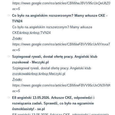
https://news.google.com/rss/articles/CBMihwJBVV95cUx
oc=5
Co było na angielskim rozszerzonym? Mamy arkusze CKE -
TVN24
Co było na angielskim rozszerzonym? Mamy arkusze
CKE&nbsp;&nbsp;TVN24
Źródło:
https://news.google.com/rss/articles/CBMilwFBVV95cUx
oc=5
Szpiegował rywali, dostał ofertę pracy. Angielski klub
zszokował - Meczyki.pl
Szpiegował rywali, dostał ofertę pracy. Angielski klub
zszokował&nbsp;&nbsp;Meczyki.pl
Źródło:
https://news.google.com/rss/articles/CBMirwFBVV95cUx
oc=5
E8 angielski 13.05.2026. Arkusze CKE, odpowiedzi i
rozwiązania zadań. Sprawdź, co było na egzaminie
ósmoklasisty! - se.pl
E8 angielski 13.05.2026. Arkusze CKE, odpowiedzi i rozwiązania