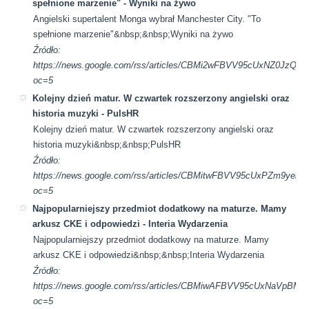
spełnione marzenie" - Wyniki na żywo
Angielski supertalent Monga wybrał Manchester City. "To
spełnione marzenie"&nbsp;&nbsp;Wyniki na żywo
Źródło:
https://news.google.com/rss/articles/CBMi2wFBVV95cUx
oc=5
Kolejny dzień matur. W czwartek rozszerzony angielski oraz
historia muzyki - PulsHR
Kolejny dzień matur. W czwartek rozszerzony angielski oraz
historia muzyki&nbsp;&nbsp;PulsHR
Źródło:
https://news.google.com/rss/articles/CBMitwFBVV95cUxPZ
oc=5
Najpopularniejszy przedmiot dodatkowy na maturze. Mamy
arkusz CKE i odpowiedzi - Interia Wydarzenia
Najpopularniejszy przedmiot dodatkowy na maturze. Mamy
arkusz CKE i odpowiedzi&nbsp;&nbsp;Interia Wydarzenia
Źródło:
https://news.google.com/rss/articles/CBMiwAFBVV95cUxN
oc=5