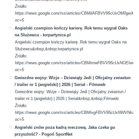
Źródło:
https://news.google.com/rss/articles/CBMilAFBVV95cUxO
oc=5
Angielski czempion kończy karierę. Rok temu wygrał Oaks
na Służewcu - torpartynice.pl
Angielski czempion kończy karierę. Rok temu wygrał Oaks na
Służewcu&nbsp;&nbsp;torpartynice.pl
Źródło:
https://news.google.com/rss/articles/CBMimwFBVV95cUx
oc=5
Gwiezdne wojny: Wizje – Dziewiąty Jedi | Oficjalny zwiastun
/ trailer nr 1 (angielski) | 2026 | Serial - Filmweb
Gwiezdne wojny: Wizje – Dziewiąty Jedi | Oficjalny zwiastun /
trailer nr 1 (angielski) | 2026 | Serial&nbsp;&nbsp;Filmweb
Źródło:
https://news.google.com/rss/articles/CBMivgFBVV95cUx
oc=5
Angielski znów poza kadrą meczową. Jaka czeka go
przyszłość? - Pogoń SportNet