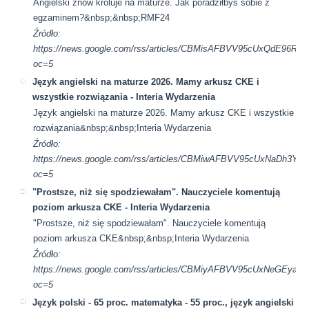
Angielski znów króluje na maturze. Jak poradziłbyś sobie z
egzaminem?&nbsp;&nbsp;RMF24
Źródło:
https://news.google.com/rss/articles/CBMisAFBVV95cUx
oc=5
Język angielski na maturze 2026. Mamy arkusz CKE i
wszystkie rozwiązania - Interia Wydarzenia
Język angielski na maturze 2026. Mamy arkusz CKE i wszystkie
rozwiązania&nbsp;&nbsp;Interia Wydarzenia
Źródło:
https://news.google.com/rss/articles/CBMiwAFBVV95cUx
oc=5
"Prostsze, niż się spodziewałam". Nauczyciele komentują
poziom arkusza CKE - Interia Wydarzenia
"Prostsze, niż się spodziewałam". Nauczyciele komentują
poziom arkusza CKE&nbsp;&nbsp;Interia Wydarzenia
Źródło:
https://news.google.com/rss/articles/CBMiyAFBVV95cU
oc=5
Język polski - 65 proc. matematyka - 55 proc., język angielski