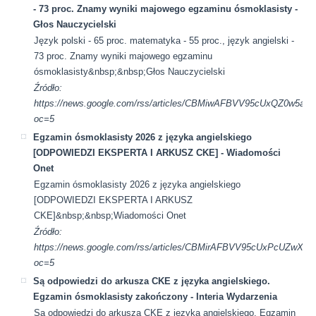
- 73 proc. Znamy wyniki majowego egzaminu ósmoklasisty -
Głos Nauczycielski
Język polski - 65 proc. matematyka - 55 proc., język angielski -
73 proc. Znamy wyniki majowego egzaminu
ósmoklasisty&nbsp;&nbsp;Głos Nauczycielski
Źródło:
https://news.google.com/rss/articles/CBMiwAFBVV95cUx
oc=5
Egzamin ósmoklasisty 2026 z języka angielskiego
[ODPOWIEDZI EKSPERTA I ARKUSZ CKE] - Wiadomości
Onet
Egzamin ósmoklasisty 2026 z języka angielskiego
[ODPOWIEDZI EKSPERTA I ARKUSZ
CKE]&nbsp;&nbsp;Wiadomości Onet
Źródło:
https://news.google.com/rss/articles/CBMirAFBVV95cUxP
oc=5
Są odpowiedzi do arkusza CKE z języka angielskiego.
Egzamin ósmoklasisty zakończony - Interia Wydarzenia
Są odpowiedzi do arkusza CKE z języka angielskiego. Egzamin