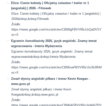
Elize: Cienie kobiety | Oficjalny zwiastun / trailer nr 1
(angielski) | 2026 - Filmweb
Elize: Cienie kobiety | Oficjalny zwiastun / trailer nr 1 (angielski) |
2026&nbsp;&nbsp;Filmweb
Źródło:
https://news.google.com/rss/articles/CBMilgFBVV95cUxQ
oc=5
Egzamin ósmoklasisty 2026, język angielski. Znamy temat
wypracowania - Interia Wydarzenia
Egzamin ósmoklasisty 2026, język angielski. Znamy temat
wypracowania&nbsp;&nbsp;Interia Wydarzenia
Źródło:
https://news.google.com/rss/articles/CBMixwFBVV95cUx
oc=5
Zmarł słynny angielski piłkarz i trener Kevin Keegan -
www.gosc.pl
Zmarł słynny angielski piłkarz i trener Kevin
Keegan&nbsp;&nbsp;www.gosc.pl
Źródło:
https://news.google.com/rss/articles/CBMijAFBVV95cUxN