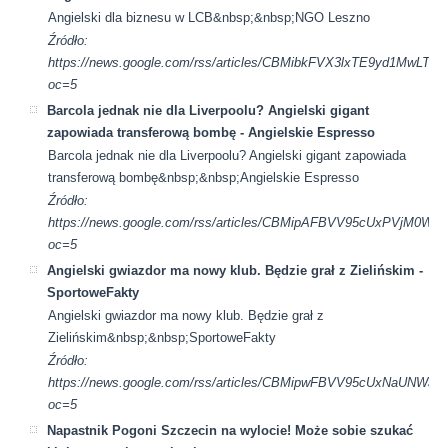
Angielski dla biznesu w LCB&nbsp;&nbsp;NGO Leszno
Źródło:
https://news.google.com/rss/articles/CBMibkFVX3lxTE9yd1
oc=5
Barcola jednak nie dla Liverpoolu? Angielski gigant
zapowiada transferową bombę - Angielskie Espresso
Barcola jednak nie dla Liverpoolu? Angielski gigant zapowiada
transferową bombę&nbsp;&nbsp;Angielskie Espresso
Źródło:
https://news.google.com/rss/articles/CBMipAFBVV95cUxP
oc=5
Angielski gwiazdor ma nowy klub. Będzie grał z Zielińskim -
SportoweFakty
Angielski gwiazdor ma nowy klub. Będzie grał z
Zielińskim&nbsp;&nbsp;SportoweFakty
Źródło:
https://news.google.com/rss/articles/CBMipwFBVV95c
oc=5
Napastnik Pogoni Szczecin na wylocie! Może sobie szukać