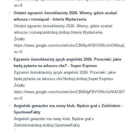
oc=5
Ostatni egzamin ósmoklasisty 2026. Wiemy, gdzie szukać
arkusza i rozwiązań - Interia Wydarzenia
Ostatni egzamin ósmoklasisty 2026. Wiemy, gdzie szukać
arkusza i rozwiązań&nbsp;&nbsp;Interia Wydarzenia
Źródło:
https://news.google.com/rss/articles/CBMiyAFBVV95cUxO
oc=5
Egzamin ósmoklasisty język angielski 2026. Przecieki: jakie
będą pytania na arkuszu cke? - Super Express
Egzamin ósmoklasisty język angielski 2026. Przecieki: jakie
będą pytania na arkuszu cke?&nbsp;&nbsp;Super Express
Źródło:
https://news.google.com/rss/articles/CBMi0gFBVV95cU
oc=5
Angielski gwiazdor ma nowy klub. Będzie grał z Zielińskim -
SportoweFakty
Angielski gwiazdor ma nowy klub. Będzie grał z
Zielińskim&nbsp;&nbsp;SportoweFakty