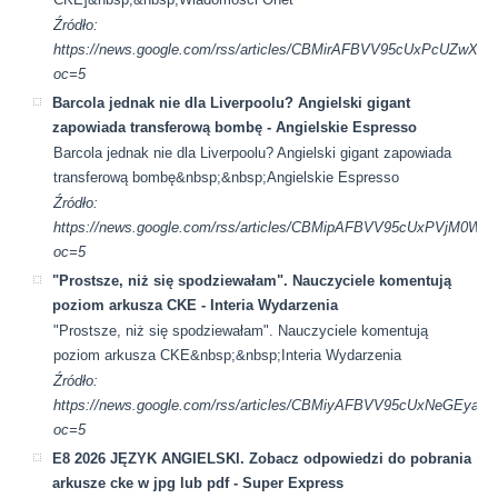
Źródło:
https://news.google.com/rss/articles/CBMirAFBVV95cUxP
oc=5
Barcola jednak nie dla Liverpoolu? Angielski gigant
zapowiada transferową bombę - Angielskie Espresso
Barcola jednak nie dla Liverpoolu? Angielski gigant zapowiada
transferową bombę&nbsp;&nbsp;Angielskie Espresso
Źródło:
https://news.google.com/rss/articles/CBMipAFBVV95cUxP
oc=5
"Prostsze, niż się spodziewałam". Nauczyciele komentują
poziom arkusza CKE - Interia Wydarzenia
"Prostsze, niż się spodziewałam". Nauczyciele komentują
poziom arkusza CKE&nbsp;&nbsp;Interia Wydarzenia
Źródło:
https://news.google.com/rss/articles/CBMiyAFBVV95cU
oc=5
E8 2026 JĘZYK ANGIELSKI. Zobacz odpowiedzi do pobrania
arkusze cke w jpg lub pdf - Super Express