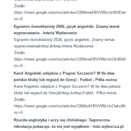
Źródło:
https://news.google.com/rss/articles/CBMimwFBVV95cUx
oc=5
Egzamin ósmoklasisty 2026, język angielski. Znamy temat
wypracowania - Interia Wydarzenia
Egzamin ósmoklasisty 2026, język angielski. Znamy temat
wypracowania&nbsp;&nbsp;Interia Wydarzenia
Źródło:
https://news.google.com/rss/articles/CBMixwFBVV95cUx
oc=5
Karol Angielski odejdzie z Pogoni Szczecin? W tle dwa
polskie kluby lub wyjazd do Grecji - Futbol - Piłka nożna
Karol Angielski odejdzie z Pogoni Szczecin? W tle dwa polskie
kluby lub wyjazd do Grecji&nbsp;&nbsp;Futbol - Piłka nożna
Źródło:
https://news.google.com/rss/articles/CBMiuAFBVV95cUx
oc=5
Rzuciła anglistykę i uczy się chińskiego. Tegoroczna
rekrutacja pokazuje, że nie jest wyjątkiem - lodz.wyborcza.pl