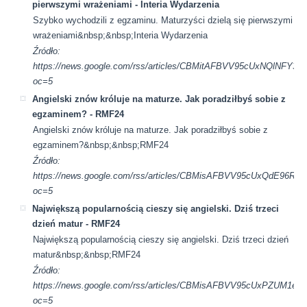
pierwszymi wrażeniami - Interia Wydarzenia
Szybko wychodzili z egzaminu. Maturzyści dzielą się pierwszymi
wrażeniami&nbsp;&nbsp;Interia Wydarzenia
Źródło:
https://news.google.com/rss/articles/CBMitAFBVV95cUxN
oc=5
Angielski znów króluje na maturze. Jak poradziłbyś sobie z
egzaminem? - RMF24
Angielski znów króluje na maturze. Jak poradziłbyś sobie z
egzaminem?&nbsp;&nbsp;RMF24
Źródło:
https://news.google.com/rss/articles/CBMisAFBVV95cUx
oc=5
Największą popularnością cieszy się angielski. Dziś trzeci
dzień matur - RMF24
Największą popularnością cieszy się angielski. Dziś trzeci dzień
matur&nbsp;&nbsp;RMF24
Źródło:
https://news.google.com/rss/articles/CBMisAFBVV95cUx
oc=5