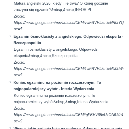
Matura angielski 2026: kiedy i ile trwa? O której godzinie
zaczyna się egzamin?&nbsp;&nbsp;INFOR.PL
Źródło:
https://news.google.com/rss/articles/CBMivwFBVV95cU
oc=5
Egzamin ósmoklasisty z angielskiego. Odpowiedzi eksperta -
Rzeczpospolita
Egzamin ósmoklasisty z angielskiego. Odpowiedzi
eksperta&nbsp;&nbsp;Rzeczpospolita
Źródło:
https://news.google.com/rss/articles/CBMi1wFBVV95cU
oc=5
Koniec egzaminu na poziomie rozszerzonym. To
najpopularniejszy wybór - Interia Wydarzenia
Koniec egzaminu na poziomie rozszerzonym. To
najpopularniejszy wybór&nbsp;&nbsp;Interia Wydarzenia
Źródło:
https://news.google.com/rss/articles/CBMitgFBVV95cUx
oc=5
Wiemy, jakie zadania były na maturze. Arkusze i rozwiązania