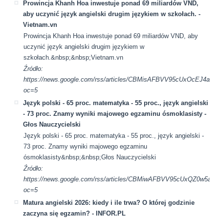
Prowincja Khanh Hoa inwestuje ponad 69 miliardów VND,
aby uczynić język angielski drugim językiem w szkołach. -
Vietnam.vn
Prowincja Khanh Hoa inwestuje ponad 69 miliardów VND, aby
uczynić język angielski drugim językiem w
szkołach.&nbsp;&nbsp;Vietnam.vn
Źródło:
https://news.google.com/rss/articles/CBMisAFBVV95cUx
oc=5
Język polski - 65 proc. matematyka - 55 proc., język angielski
- 73 proc. Znamy wyniki majowego egzaminu ósmoklasisty -
Głos Nauczycielski
Język polski - 65 proc. matematyka - 55 proc., język angielski -
73 proc. Znamy wyniki majowego egzaminu
ósmoklasisty&nbsp;&nbsp;Głos Nauczycielski
Źródło:
https://news.google.com/rss/articles/CBMiwAFBVV95cUx
oc=5
Matura angielski 2026: kiedy i ile trwa? O której godzinie
zaczyna się egzamin? - INFOR.PL