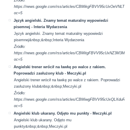
Źródło:
https://news.google.com/rss/articles/CBMikgFBVV95cUxO
oc=5
Język angielski. Znamy temat maturalny wypowiedzi
pisemnej - Interia Wydarzenia
Język angielski. Znamy temat maturalny wypowiedzi
pisemnej&nbsp;&nbsp;Interia Wydarzenia
Źródło:
https://news.google.com/rss/articles/CBMitgFBVV95cUx
oc=5
Angielski trener wrócił na ławkę po walce z rakiem.
Poprowadzi zasłużony klub - Meczyki.pl
Angielski trener wrócił na ławkę po walce z rakiem. Poprowadzi
zasłużony klub&nbsp;&nbsp;Meczyki.pl
Źródło:
https://news.google.com/rss/articles/CBMiwgFBVV95cUx
oc=5
Angielski klub ukarany. Odjęto mu punkty - Meczyki.pl
Angielski klub ukarany. Odjęto mu
punkty&nbsp;&nbsp;Meczyki.pl