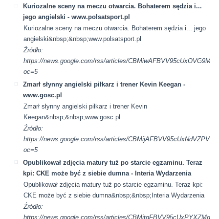
Kuriozalne sceny na meczu otwarcia. Bohaterem sędzia i...
jego angielski - www.polsatsport.pl
Kuriozalne sceny na meczu otwarcia. Bohaterem sędzia i... jego
angielski&nbsp;&nbsp;www.polsatsport.pl
Źródło:
https://news.google.com/rss/articles/CBMiwAFBVV95cUx
oc=5
Zmarł słynny angielski piłkarz i trener Kevin Keegan -
www.gosc.pl
Zmarł słynny angielski piłkarz i trener Kevin
Keegan&nbsp;&nbsp;www.gosc.pl
Źródło:
https://news.google.com/rss/articles/CBMijAFBVV95cUxN
oc=5
Opublikował zdjęcia matury tuż po starcie egzaminu. Teraz
kpi: CKE może być z siebie dumna - Interia Wydarzenia
Opublikował zdjęcia matury tuż po starcie egzaminu. Teraz kpi:
CKE może być z siebie dumna&nbsp;&nbsp;Interia Wydarzenia
Źródło:
https://news.google.com/rss/articles/CBMitgFBVV95cU