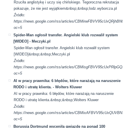
Rzuciła anglistykę i uczy się chińskiego. Tegoroczna rekrutacja
pokazuje, że nie jest wyjątkiem&nbsp;&nbsp;lodz.wyborcza.pl
Źródło:
https://news.google.com/rss/articles/CBMirwFBVV95cUx
oc=5
Spider-Man ogłosił transfer. Angielski klub rozwalił system
[WIDEO] - Meczyki.pl
Spider-Man ogłosił transfer. Angielski klub rozwalił system
[WIDEO]&nbsp;&nbsp;Meczyki.pl
Źródło:
https://news.google.com/rss/articles/CBMisgFBVV95cUx
oc=5
AI w pracy prawnika: 6 błędów, które narażają na naruszenie
RODO i utratę klienta. - Wolters Kluwer
AI w pracy prawnika: 6 błędów, które narażają na naruszenie
RODO i utratę klienta.&nbsp;&nbsp;Wolters Kluwer
Źródło:
https://news.google.com/rss/articles/CBMixAFBVV95cUx
oc=5
Borussia Dortmund wyceniła gwiazdę na ponad 100