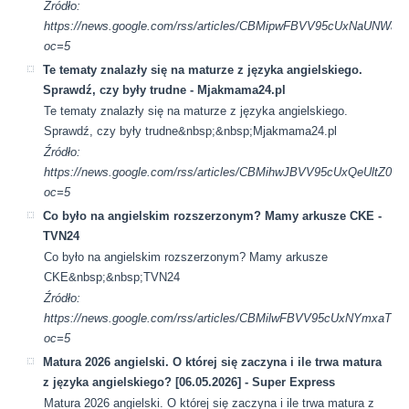
Źródło:
https://news.google.com/rss/articles/CBMipwFBVV95c
oc=5
Te tematy znalazły się na maturze z języka angielskiego.
Sprawdź, czy były trudne - Mjakmama24.pl
Te tematy znalazły się na maturze z języka angielskiego.
Sprawdź, czy były trudne&nbsp;&nbsp;Mjakmama24.pl
Źródło:
https://news.google.com/rss/articles/CBMihwJBVV95cUx
oc=5
Co było na angielskim rozszerzonym? Mamy arkusze CKE -
TVN24
Co było na angielskim rozszerzonym? Mamy arkusze
CKE&nbsp;&nbsp;TVN24
Źródło:
https://news.google.com/rss/articles/CBMilwFBVV95cUx
oc=5
Matura 2026 angielski. O której się zaczyna i ile trwa matura
z języka angielskiego? [06.05.2026] - Super Express
Matura 2026 angielski. O której się zaczyna i ile trwa matura z