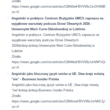
Źródło:
https://news.google.com/rss/articles/CBMi0wFBVV95cU
oc=5
Angielski w praktyce: Centrum Brytyjskie UMCS zaprasza na
wyjątkowe warsztaty podczas Drzwi Otwartych 2026 -
Uniwersytet Marii Curie-Skłodowskiej w Lublinie
Angielski w praktyce: Centrum Brytyjskie UMCS zaprasza na
wyjątkowe warsztaty podczas Drzwi Otwartych
2026&nbsp;&nbsp;Uniwersytet Marii Curie-Skłodowskiej w
Lublinie
Źródło:
https://news.google.com/rss/articles/CBMi6wFBVV95cU
oc=5
Angielski jako kluczowy język umów w UE. Dwa kraje mówią
"nie" - Business Insider Polska
Angielski jako kluczowy język umów w UE. Dwa kraje mówią
"nie"&nbsp;&nbsp;Business Insider Polska
Źródło:
https://news.google.com/rss/articles/CBMimwFBVV95cUx
oc=5