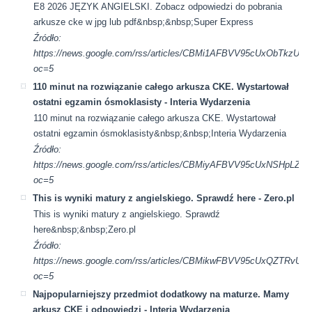
E8 2026 JĘZYK ANGIELSKI. Zobacz odpowiedzi do pobrania
arkusze cke w jpg lub pdf&nbsp;&nbsp;Super Express
Źródło:
https://news.google.com/rss/articles/CBMi1AFBVV95cUx
oc=5
110 minut na rozwiązanie całego arkusza CKE. Wystartował
ostatni egzamin ósmoklasisty - Interia Wydarzenia
110 minut na rozwiązanie całego arkusza CKE. Wystartował
ostatni egzamin ósmoklasisty&nbsp;&nbsp;Interia Wydarzenia
Źródło:
https://news.google.com/rss/articles/CBMiyAFBVV95cUx
oc=5
This is wyniki matury z angielskiego. Sprawdź here - Zero.pl
This is wyniki matury z angielskiego. Sprawdź
here&nbsp;&nbsp;Zero.pl
Źródło:
https://news.google.com/rss/articles/CBMikwFBVV95cUx
oc=5
Najpopularniejszy przedmiot dodatkowy na maturze. Mamy
arkusz CKE i odpowiedzi - Interia Wydarzenia