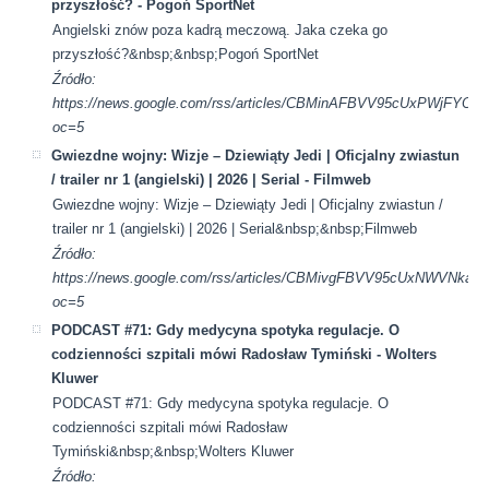
przyszłość? - Pogoń SportNet
Angielski znów poza kadrą meczową. Jaka czeka go
przyszłość?&nbsp;&nbsp;Pogoń SportNet
Źródło:
https://news.google.com/rss/articles/CBMinAFBVV95cUx
oc=5
Gwiezdne wojny: Wizje – Dziewiąty Jedi | Oficjalny zwiastun
/ trailer nr 1 (angielski) | 2026 | Serial - Filmweb
Gwiezdne wojny: Wizje – Dziewiąty Jedi | Oficjalny zwiastun /
trailer nr 1 (angielski) | 2026 | Serial&nbsp;&nbsp;Filmweb
Źródło:
https://news.google.com/rss/articles/CBMivgFBVV95cUx
oc=5
PODCAST #71: Gdy medycyna spotyka regulacje. O
codzienności szpitali mówi Radosław Tymiński - Wolters
Kluwer
PODCAST #71: Gdy medycyna spotyka regulacje. O
codzienności szpitali mówi Radosław
Tymiński&nbsp;&nbsp;Wolters Kluwer
Źródło: