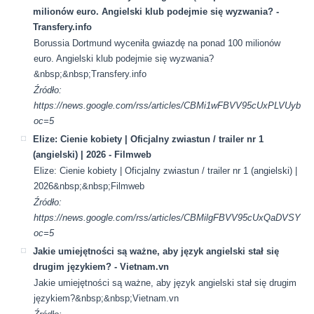
milionów euro. Angielski klub podejmie się wyzwania? -
Transfery.info
Borussia Dortmund wyceniła gwiazdę na ponad 100 milionów
euro. Angielski klub podejmie się wyzwania?
&nbsp;&nbsp;Transfery.info
Źródło:
https://news.google.com/rss/articles/CBMi1wFBVV95cU
oc=5
Elize: Cienie kobiety | Oficjalny zwiastun / trailer nr 1
(angielski) | 2026 - Filmweb
Elize: Cienie kobiety | Oficjalny zwiastun / trailer nr 1 (angielski) |
2026&nbsp;&nbsp;Filmweb
Źródło:
https://news.google.com/rss/articles/CBMilgFBVV95cUxQ
oc=5
Jakie umiejętności są ważne, aby język angielski stał się
drugim językiem? - Vietnam.vn
Jakie umiejętności są ważne, aby język angielski stał się drugim
językiem?&nbsp;&nbsp;Vietnam.vn