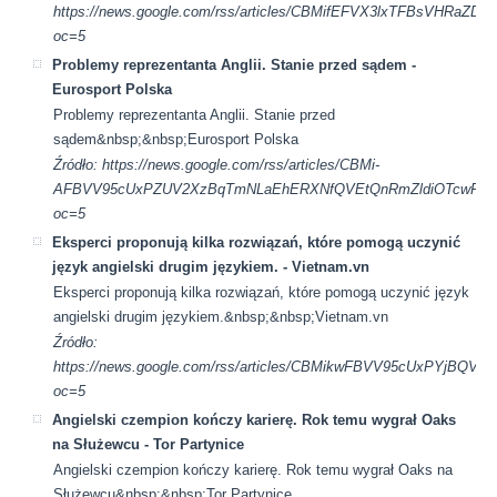
https://news.google.com/rss/articles/CBMifEFVX3lxTFBs
oc=5
Problemy reprezentanta Anglii. Stanie przed sądem -
Eurosport Polska
Problemy reprezentanta Anglii. Stanie przed
sądem&nbsp;&nbsp;Eurosport Polska
Źródło: https://news.google.com/rss/articles/CBMi-
AFBVV95cUxPZUV2XzBqTmNLaEhERXNfQVEtQnRmZldiOTcwRVQ3
oc=5
Eksperci proponują kilka rozwiązań, które pomogą uczynić
język angielski drugim językiem. - Vietnam.vn
Eksperci proponują kilka rozwiązań, które pomogą uczynić język
angielski drugim językiem.&nbsp;&nbsp;Vietnam.vn
Źródło:
https://news.google.com/rss/articles/CBMikwFBVV95cUx
oc=5
Angielski czempion kończy karierę. Rok temu wygrał Oaks
na Służewcu - Tor Partynice
Angielski czempion kończy karierę. Rok temu wygrał Oaks na
Służewcu&nbsp;&nbsp;Tor Partynice