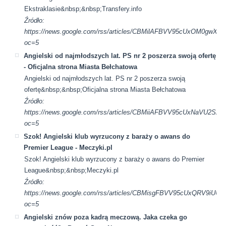
Ekstraklasie&nbsp;&nbsp;Transfery.info
Źródło:
https://news.google.com/rss/articles/CBMilAFBVV95cUxO
oc=5
Angielski od najmłodszych lat. PS nr 2 poszerza swoją ofertę
- Oficjalna strona Miasta Bełchatowa
Angielski od najmłodszych lat. PS nr 2 poszerza swoją
ofertę&nbsp;&nbsp;Oficjalna strona Miasta Bełchatowa
Źródło:
https://news.google.com/rss/articles/CBMiiAFBVV95cU
oc=5
Szok! Angielski klub wyrzucony z baraży o awans do
Premier League - Meczyki.pl
Szok! Angielski klub wyrzucony z baraży o awans do Premier
League&nbsp;&nbsp;Meczyki.pl
Źródło:
https://news.google.com/rss/articles/CBMisgFBVV95cUxQ
oc=5
Angielski znów poza kadrą meczową. Jaka czeka go