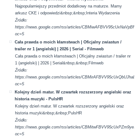
Najpopularniejszy przedmiot dodatkowy na maturze. Mamy
arkusz CKE i odpowiedzi&nbsp;&nbsp;Interia Wydarzenia
Źródło:
https://news.google.com/rss/articles/CBMiwAFBVV95cUxN
oc=5
Cała prawda o moich kłamstwach | Oficjalny zwiastun /
trailer nr 1 (angielski) | 2026 | Serial - Filmweb
Cała prawda o moich kłamstwach | Oficjalny zwiastun / trailer nr
1 (angielski) | 2026 | Serial&nbsp;&nbsp;Filmweb
Źródło:
https://news.google.com/rss/articles/CBMirAFBVV95cUxQ
oc=5
Kolejny dzień matur. W czwartek rozszerzony angielski oraz
historia muzyki - PulsHR
Kolejny dzień matur. W czwartek rozszerzony angielski oraz
historia muzyki&nbsp;&nbsp;PulsHR
Źródło:
https://news.google.com/rss/articles/CBMitwFBVV95cUxPZ
oc=5