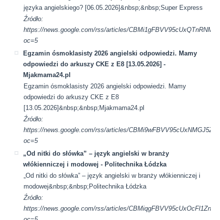
języka angielskiego? [06.05.2026]&nbsp;&nbsp;Super Express
Źródło:
https://news.google.com/rss/articles/CBMi1gFBVV95cUxQ
oc=5
Egzamin ósmoklasisty 2026 angielski odpowiedzi. Mamy
odpowiedzi do arkuszy CKE z E8 [13.05.2026] -
Mjakmama24.pl
Egzamin ósmoklasisty 2026 angielski odpowiedzi. Mamy
odpowiedzi do arkuszy CKE z E8
[13.05.2026]&nbsp;&nbsp;Mjakmama24.pl
Źródło:
https://news.google.com/rss/articles/CBMi9wFBVV95cU
oc=5
„Od nitki do słówka” – język angielski w branży
włókienniczej i modowej - Politechnika Łódzka
„Od nitki do słówka” – język angielski w branży włókienniczej i
modowej&nbsp;&nbsp;Politechnika Łódzka
Źródło:
https://news.google.com/rss/articles/CBMiqgFBVV95cUxO
oc=5