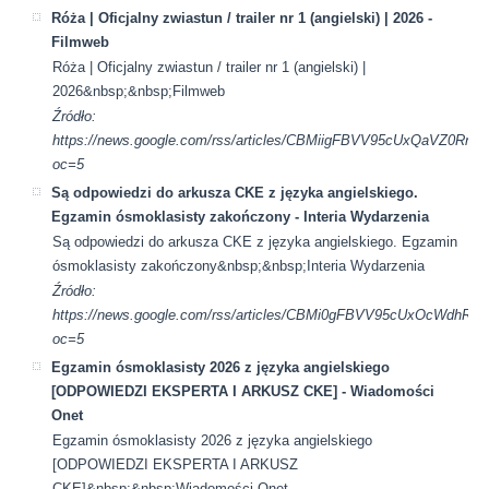
Róża | Oficjalny zwiastun / trailer nr 1 (angielski) | 2026 -
Filmweb
Róża | Oficjalny zwiastun / trailer nr 1 (angielski) |
2026&nbsp;&nbsp;Filmweb
Źródło:
https://news.google.com/rss/articles/CBMiigFBVV95cUxQ
oc=5
Są odpowiedzi do arkusza CKE z języka angielskiego.
Egzamin ósmoklasisty zakończony - Interia Wydarzenia
Są odpowiedzi do arkusza CKE z języka angielskiego. Egzamin
ósmoklasisty zakończony&nbsp;&nbsp;Interia Wydarzenia
Źródło:
https://news.google.com/rss/articles/CBMi0gFBVV95cU
oc=5
Egzamin ósmoklasisty 2026 z języka angielskiego
[ODPOWIEDZI EKSPERTA I ARKUSZ CKE] - Wiadomości
Onet
Egzamin ósmoklasisty 2026 z języka angielskiego
[ODPOWIEDZI EKSPERTA I ARKUSZ
CKE]&nbsp;&nbsp;Wiadomości Onet