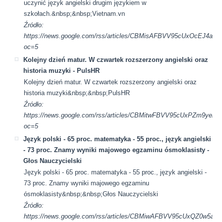
uczynić język angielski drugim językiem w
szkołach.&nbsp;&nbsp;Vietnam.vn
Źródło:
https://news.google.com/rss/articles/CBMisAFBVV95cUx
oc=5
Kolejny dzień matur. W czwartek rozszerzony angielski oraz
historia muzyki - PulsHR
Kolejny dzień matur. W czwartek rozszerzony angielski oraz
historia muzyki&nbsp;&nbsp;PulsHR
Źródło:
https://news.google.com/rss/articles/CBMitwFBVV95cUxPZ
oc=5
Język polski - 65 proc. matematyka - 55 proc., język angielski
- 73 proc. Znamy wyniki majowego egzaminu ósmoklasisty -
Głos Nauczycielski
Język polski - 65 proc. matematyka - 55 proc., język angielski -
73 proc. Znamy wyniki majowego egzaminu
ósmoklasisty&nbsp;&nbsp;Głos Nauczycielski
Źródło:
https://news.google.com/rss/articles/CBMiwAFBVV95cUx