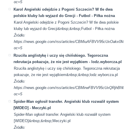
oc=5
Karol Angielski odejdzie z Pogoni Szczecin? W tle dwa
polskie kluby lub wyjazd do Grecji - Futbol - Piłka nożna
Karol Angielski odejdzie z Pogoni Szczecin? W tle dwa polskie
kluby lub wyjazd do Grecji&nbsp;&nbsp;Futbol - Piłka nożna
Źródło:
https://news.google.com/rss/articles/CBMiuAFBVV95cUx
oc=5
Rzuciła anglistykę i uczy się chińskiego. Tegoroczna
rekrutacja pokazuje, że nie jest wyjątkiem - lodz.wyborcza.pl
Rzuciła anglistykę i uczy się chińskiego. Tegoroczna rekrutacja
pokazuje, że nie jest wyjątkiem&nbsp;&nbsp;lodz.wyborcza.pl
Źródło:
https://news.google.com/rss/articles/CBMirwFBVV95cUx
oc=5
Spider-Man ogłosił transfer. Angielski klub rozwalił system
[WIDEO] - Meczyki.pl
Spider-Man ogłosił transfer. Angielski klub rozwalił system
[WIDEO]&nbsp;&nbsp;Meczyki.pl
Źródło: