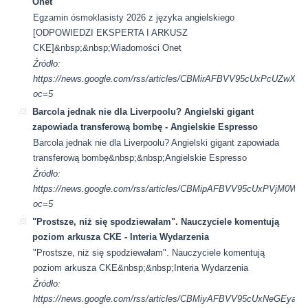
Onet
Egzamin ósmoklasisty 2026 z języka angielskiego
[ODPOWIEDZI EKSPERTA I ARKUSZ
CKE]&nbsp;&nbsp;Wiadomości Onet
Źródło:
https://news.google.com/rss/articles/CBMirAFBVV95cUxP
oc=5
Barcola jednak nie dla Liverpoolu? Angielski gigant
zapowiada transferową bombę - Angielskie Espresso
Barcola jednak nie dla Liverpoolu? Angielski gigant zapowiada
transferową bombę&nbsp;&nbsp;Angielskie Espresso
Źródło:
https://news.google.com/rss/articles/CBMipAFBVV95cUxP
oc=5
"Prostsze, niż się spodziewałam". Nauczyciele komentują
poziom arkusza CKE - Interia Wydarzenia
"Prostsze, niż się spodziewałam". Nauczyciele komentują
poziom arkusza CKE&nbsp;&nbsp;Interia Wydarzenia
Źródło:
https://news.google.com/rss/articles/CBMiyAFBVV95cU