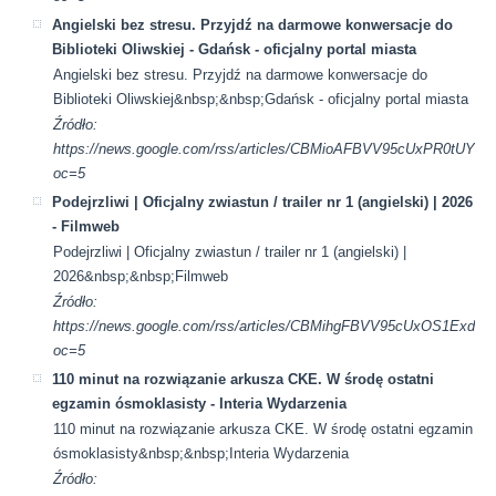
Angielski bez stresu. Przyjdź na darmowe konwersacje do
Biblioteki Oliwskiej - Gdańsk - oficjalny portal miasta
Angielski bez stresu. Przyjdź na darmowe konwersacje do
Biblioteki Oliwskiej&nbsp;&nbsp;Gdańsk - oficjalny portal miasta
Źródło:
https://news.google.com/rss/articles/CBMioAFBVV95cUx
oc=5
Podejrzliwi | Oficjalny zwiastun / trailer nr 1 (angielski) | 2026
- Filmweb
Podejrzliwi | Oficjalny zwiastun / trailer nr 1 (angielski) |
2026&nbsp;&nbsp;Filmweb
Źródło:
https://news.google.com/rss/articles/CBMihgFBVV95cU
oc=5
110 minut na rozwiązanie arkusza CKE. W środę ostatni
egzamin ósmoklasisty - Interia Wydarzenia
110 minut na rozwiązanie arkusza CKE. W środę ostatni egzamin
ósmoklasisty&nbsp;&nbsp;Interia Wydarzenia
Źródło: