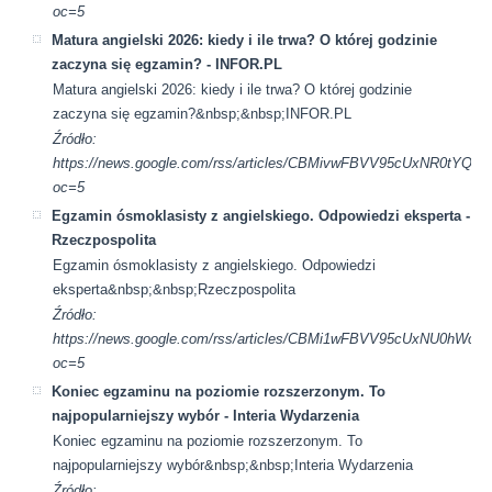
oc=5
Matura angielski 2026: kiedy i ile trwa? O której godzinie
zaczyna się egzamin? - INFOR.PL
Matura angielski 2026: kiedy i ile trwa? O której godzinie
zaczyna się egzamin?&nbsp;&nbsp;INFOR.PL
Źródło:
https://news.google.com/rss/articles/CBMivwFBVV95cU
oc=5
Egzamin ósmoklasisty z angielskiego. Odpowiedzi eksperta -
Rzeczpospolita
Egzamin ósmoklasisty z angielskiego. Odpowiedzi
eksperta&nbsp;&nbsp;Rzeczpospolita
Źródło:
https://news.google.com/rss/articles/CBMi1wFBVV95cU
oc=5
Koniec egzaminu na poziomie rozszerzonym. To
najpopularniejszy wybór - Interia Wydarzenia
Koniec egzaminu na poziomie rozszerzonym. To
najpopularniejszy wybór&nbsp;&nbsp;Interia Wydarzenia
Źródło: