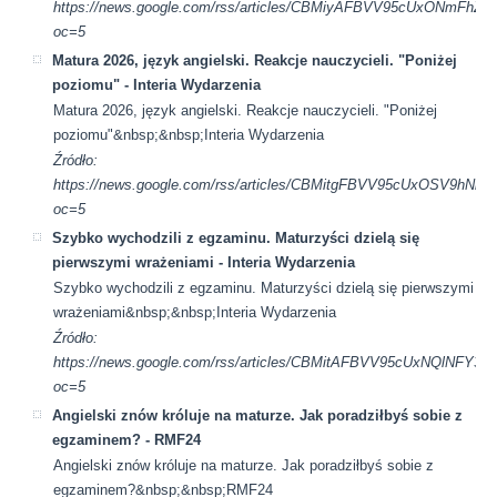
https://news.google.com/rss/articles/CBMiyAFBVV95cUx
oc=5
Matura 2026, język angielski. Reakcje nauczycieli. "Poniżej
poziomu" - Interia Wydarzenia
Matura 2026, język angielski. Reakcje nauczycieli. "Poniżej
poziomu"&nbsp;&nbsp;Interia Wydarzenia
Źródło:
https://news.google.com/rss/articles/CBMitgFBVV95cU
oc=5
Szybko wychodzili z egzaminu. Maturzyści dzielą się
pierwszymi wrażeniami - Interia Wydarzenia
Szybko wychodzili z egzaminu. Maturzyści dzielą się pierwszymi
wrażeniami&nbsp;&nbsp;Interia Wydarzenia
Źródło:
https://news.google.com/rss/articles/CBMitAFBVV95cUxN
oc=5
Angielski znów króluje na maturze. Jak poradziłbyś sobie z
egzaminem? - RMF24
Angielski znów króluje na maturze. Jak poradziłbyś sobie z
egzaminem?&nbsp;&nbsp;RMF24