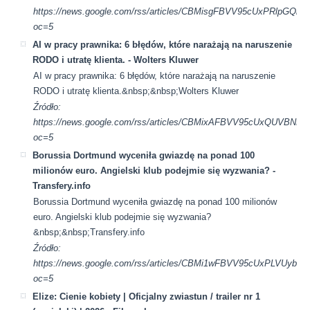
https://news.google.com/rss/articles/CBMisgFBVV95cUx
oc=5
AI w pracy prawnika: 6 błędów, które narażają na naruszenie
RODO i utratę klienta. - Wolters Kluwer
AI w pracy prawnika: 6 błędów, które narażają na naruszenie
RODO i utratę klienta.&nbsp;&nbsp;Wolters Kluwer
Źródło:
https://news.google.com/rss/articles/CBMixAFBVV95cUx
oc=5
Borussia Dortmund wyceniła gwiazdę na ponad 100
milionów euro. Angielski klub podejmie się wyzwania? -
Transfery.info
Borussia Dortmund wyceniła gwiazdę na ponad 100 milionów
euro. Angielski klub podejmie się wyzwania?
&nbsp;&nbsp;Transfery.info
Źródło:
https://news.google.com/rss/articles/CBMi1wFBVV95cU
oc=5
Elize: Cienie kobiety | Oficjalny zwiastun / trailer nr 1