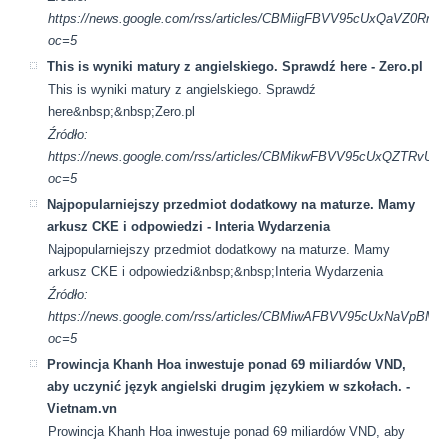
https://news.google.com/rss/articles/CBMiigFBVV95cUxQ
oc=5
This is wyniki matury z angielskiego. Sprawdź here - Zero.pl
This is wyniki matury z angielskiego. Sprawdź
here&nbsp;&nbsp;Zero.pl
Źródło:
https://news.google.com/rss/articles/CBMikwFBVV95cUx
oc=5
Najpopularniejszy przedmiot dodatkowy na maturze. Mamy
arkusz CKE i odpowiedzi - Interia Wydarzenia
Najpopularniejszy przedmiot dodatkowy na maturze. Mamy
arkusz CKE i odpowiedzi&nbsp;&nbsp;Interia Wydarzenia
Źródło:
https://news.google.com/rss/articles/CBMiwAFBVV95cUxN
oc=5
Prowincja Khanh Hoa inwestuje ponad 69 miliardów VND,
aby uczynić język angielski drugim językiem w szkołach. -
Vietnam.vn
Prowincja Khanh Hoa inwestuje ponad 69 miliardów VND, aby