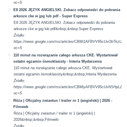
oc=5
E8 2026 JĘZYK ANGIELSKI. Zobacz odpowiedzi do pobrania
arkusze cke w jpg lub pdf - Super Express
E8 2026 JĘZYK ANGIELSKI. Zobacz odpowiedzi do pobrania
arkusze cke w jpg lub pdf&nbsp;&nbsp;Super Express
Źródło:
https://news.google.com/rss/articles/CBMi1AFBVV95cUx
oc=5
110 minut na rozwiązanie całego arkusza CKE. Wystartował
ostatni egzamin ósmoklasisty - Interia Wydarzenia
110 minut na rozwiązanie całego arkusza CKE. Wystartował
ostatni egzamin ósmoklasisty&nbsp;&nbsp;Interia Wydarzenia
Źródło:
https://news.google.com/rss/articles/CBMiyAFBVV95cUx
oc=5
Róża | Oficjalny zwiastun / trailer nr 1 (angielski) | 2026 -
Filmweb
Róża | Oficjalny zwiastun / trailer nr 1 (angielski) |
2026&nbsp;&nbsp;Filmweb
Źródło: