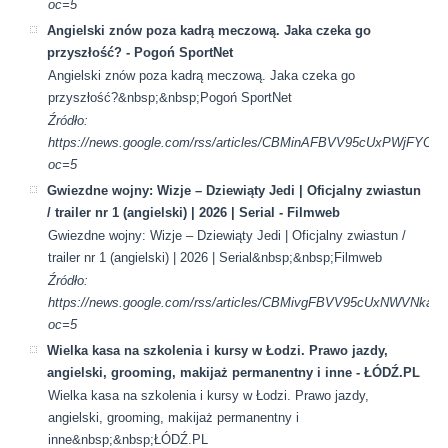
oc=5
Angielski znów poza kadrą meczową. Jaka czeka go
przyszłość? - Pogoń SportNet
Angielski znów poza kadrą meczową. Jaka czeka go
przyszłość?&nbsp;&nbsp;Pogoń SportNet
Źródło:
https://news.google.com/rss/articles/CBMinAFBVV95cUx
oc=5
Gwiezdne wojny: Wizje – Dziewiąty Jedi | Oficjalny zwiastun
/ trailer nr 1 (angielski) | 2026 | Serial - Filmweb
Gwiezdne wojny: Wizje – Dziewiąty Jedi | Oficjalny zwiastun /
trailer nr 1 (angielski) | 2026 | Serial&nbsp;&nbsp;Filmweb
Źródło:
https://news.google.com/rss/articles/CBMivgFBVV95cUx
oc=5
Wielka kasa na szkolenia i kursy w Łodzi. Prawo jazdy,
angielski, grooming, makijaż permanentny i inne - ŁÓDŹ.PL
Wielka kasa na szkolenia i kursy w Łodzi. Prawo jazdy,
angielski, grooming, makijaż permanentny i
inne&nbsp;&nbsp;ŁÓDŹ.PL