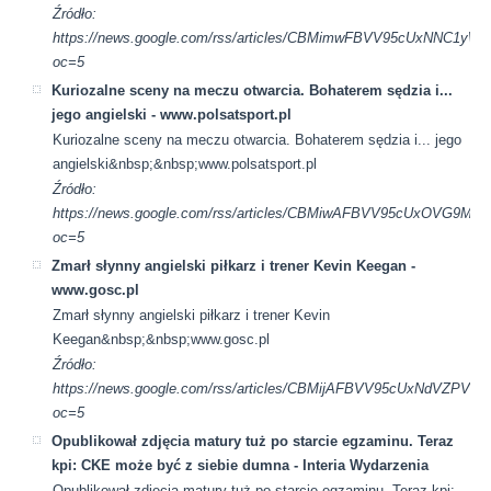
Źródło:
https://news.google.com/rss/articles/CBMimwFBVV95cUx
oc=5
Kuriozalne sceny na meczu otwarcia. Bohaterem sędzia i...
jego angielski - www.polsatsport.pl
Kuriozalne sceny na meczu otwarcia. Bohaterem sędzia i... jego
angielski&nbsp;&nbsp;www.polsatsport.pl
Źródło:
https://news.google.com/rss/articles/CBMiwAFBVV95cUx
oc=5
Zmarł słynny angielski piłkarz i trener Kevin Keegan -
www.gosc.pl
Zmarł słynny angielski piłkarz i trener Kevin
Keegan&nbsp;&nbsp;www.gosc.pl
Źródło:
https://news.google.com/rss/articles/CBMijAFBVV95cUxN
oc=5
Opublikował zdjęcia matury tuż po starcie egzaminu. Teraz
kpi: CKE może być z siebie dumna - Interia Wydarzenia
Opublikował zdjęcia matury tuż po starcie egzaminu. Teraz kpi: