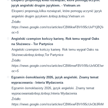
Eksperci proponują kilka rozwiązań, które pomogą uczynić
język angielski drugim językiem. - Vietnam.vn
Eksperci proponują kilka rozwiązań, które pomogą uczynić język
angielski drugim językiem.&nbsp;&nbsp;Vietnam.vn
Źródło:
https://news.google.com/rss/articles/CBMikwFBVV95cUx
oc=5
Angielski czempion kończy karierę. Rok temu wygrał Oaks
na Służewcu - Tor Partynice
Angielski czempion kończy karierę. Rok temu wygrał Oaks na
Służewcu&nbsp;&nbsp;Tor Partynice
Źródło:
https://news.google.com/rss/articles/CBMimwFBVV95cUx
oc=5
Egzamin ósmoklasisty 2026, język angielski. Znamy temat
wypracowania - Interia Wydarzenia
Egzamin ósmoklasisty 2026, język angielski. Znamy temat
wypracowania&nbsp;&nbsp;Interia Wydarzenia
Źródło:
https://news.google.com/rss/articles/CBMixwFBVV95cUx