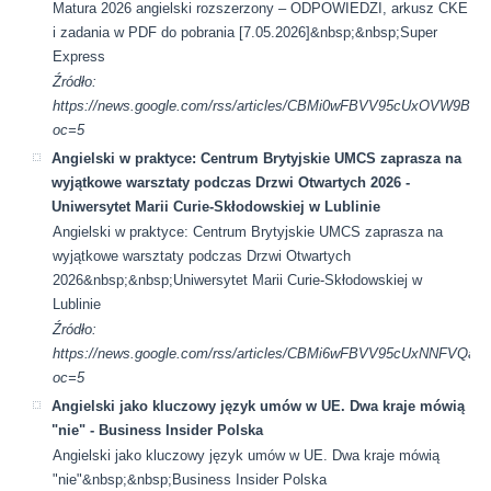
Matura 2026 angielski rozszerzony – ODPOWIEDZI, arkusz CKE
i zadania w PDF do pobrania [7.05.2026]&nbsp;&nbsp;Super
Express
Źródło:
https://news.google.com/rss/articles/CBMi0wFBVV95cU
oc=5
Angielski w praktyce: Centrum Brytyjskie UMCS zaprasza na
wyjątkowe warsztaty podczas Drzwi Otwartych 2026 -
Uniwersytet Marii Curie-Skłodowskiej w Lublinie
Angielski w praktyce: Centrum Brytyjskie UMCS zaprasza na
wyjątkowe warsztaty podczas Drzwi Otwartych
2026&nbsp;&nbsp;Uniwersytet Marii Curie-Skłodowskiej w
Lublinie
Źródło:
https://news.google.com/rss/articles/CBMi6wFBVV95cU
oc=5
Angielski jako kluczowy język umów w UE. Dwa kraje mówią
"nie" - Business Insider Polska
Angielski jako kluczowy język umów w UE. Dwa kraje mówią
"nie"&nbsp;&nbsp;Business Insider Polska