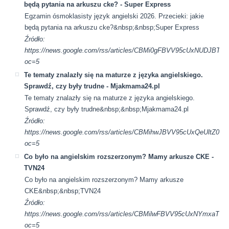
będą pytania na arkuszu cke? - Super Express
Egzamin ósmoklasisty język angielski 2026. Przecieki: jakie
będą pytania na arkuszu cke?&nbsp;&nbsp;Super Express
Źródło:
https://news.google.com/rss/articles/CBMi0gFBVV95cU
oc=5
Te tematy znalazły się na maturze z języka angielskiego.
Sprawdź, czy były trudne - Mjakmama24.pl
Te tematy znalazły się na maturze z języka angielskiego.
Sprawdź, czy były trudne&nbsp;&nbsp;Mjakmama24.pl
Źródło:
https://news.google.com/rss/articles/CBMihwJBVV95cUx
oc=5
Co było na angielskim rozszerzonym? Mamy arkusze CKE -
TVN24
Co było na angielskim rozszerzonym? Mamy arkusze
CKE&nbsp;&nbsp;TVN24
Źródło:
https://news.google.com/rss/articles/CBMilwFBVV95cUx
oc=5