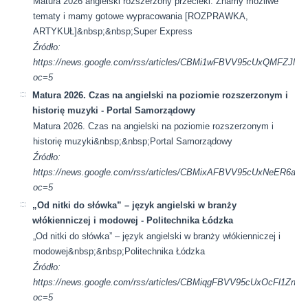
Matura 2026 angielski rozszerzony przecieki. Znamy możliwe
tematy i mamy gotowe wypracowania [ROZPRAWKA,
ARTYKUŁ]&nbsp;&nbsp;Super Express
Źródło:
https://news.google.com/rss/articles/CBMi1wFBVV95cUx
oc=5
Matura 2026. Czas na angielski na poziomie rozszerzonym i
historię muzyki - Portal Samorządowy
Matura 2026. Czas na angielski na poziomie rozszerzonym i
historię muzyki&nbsp;&nbsp;Portal Samorządowy
Źródło:
https://news.google.com/rss/articles/CBMixAFBVV95cUx
oc=5
„Od nitki do słówka” – język angielski w branży
włókienniczej i modowej - Politechnika Łódzka
„Od nitki do słówka” – język angielski w branży włókienniczej i
modowej&nbsp;&nbsp;Politechnika Łódzka
Źródło:
https://news.google.com/rss/articles/CBMiqgFBVV95cUxO
oc=5