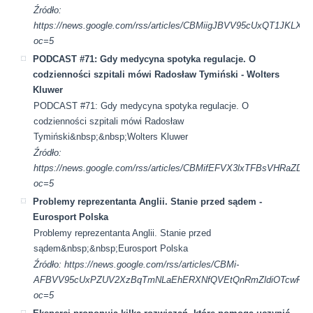
Źródło:
https://news.google.com/rss/articles/CBMiigJBVV95cUx
oc=5
PODCAST #71: Gdy medycyna spotyka regulacje. O
codzienności szpitali mówi Radosław Tymiński - Wolters
Kluwer
PODCAST #71: Gdy medycyna spotyka regulacje. O
codzienności szpitali mówi Radosław
Tymiński&nbsp;&nbsp;Wolters Kluwer
Źródło:
https://news.google.com/rss/articles/CBMifEFVX3lxTFBs
oc=5
Problemy reprezentanta Anglii. Stanie przed sądem -
Eurosport Polska
Problemy reprezentanta Anglii. Stanie przed
sądem&nbsp;&nbsp;Eurosport Polska
Źródło: https://news.google.com/rss/articles/CBMi-
AFBVV95cUxPZUV2XzBqTmNLaEhERXNfQVEtQnRmZldiOTcwRVQ3
oc=5