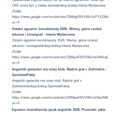
CKE może być z siebie dumna&nbsp;&nbsp;Interia Wydarzenia
Źródło:
https://news.google.com/rss/articles/CBMitgFBVV95cU
oc=5
Ostatni egzamin ósmoklasisty 2026. Wiemy, gdzie szukać
arkusza i rozwiązań - Interia Wydarzenia
Ostatni egzamin ósmoklasisty 2026. Wiemy, gdzie szukać
arkusza i rozwiązań&nbsp;&nbsp;Interia Wydarzenia
Źródło:
https://news.google.com/rss/articles/CBMiyAFBVV95cUxO
oc=5
Angielski gwiazdor ma nowy klub. Będzie grał z Zielińskim -
SportoweFakty
Angielski gwiazdor ma nowy klub. Będzie grał z
Zielińskim&nbsp;&nbsp;SportoweFakty
Źródło:
https://news.google.com/rss/articles/CBMipwFBVV95c
oc=5
Egzamin ósmoklasisty język angielski 2026. Przecieki: jakie