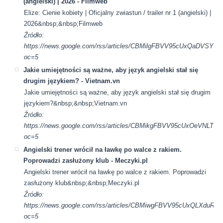
(angielski) | 2026 - Filmweb
Elize: Cienie kobiety | Oficjalny zwiastun / trailer nr 1 (angielski) |
2026&nbsp;&nbsp;Filmweb
Źródło:
https://news.google.com/rss/articles/CBMilgFBVV95cUxQ
oc=5
Jakie umiejętności są ważne, aby język angielski stał się
drugim językiem? - Vietnam.vn
Jakie umiejętności są ważne, aby język angielski stał się drugim
językiem?&nbsp;&nbsp;Vietnam.vn
Źródło:
https://news.google.com/rss/articles/CBMikgFBVV95cUxO
oc=5
Angielski trener wrócił na ławkę po walce z rakiem.
Poprowadzi zasłużony klub - Meczyki.pl
Angielski trener wrócił na ławkę po walce z rakiem. Poprowadzi
zasłużony klub&nbsp;&nbsp;Meczyki.pl
Źródło:
https://news.google.com/rss/articles/CBMiwgFBVV95cUx
oc=5