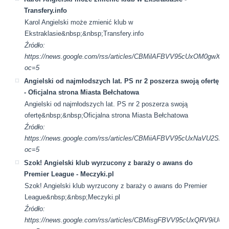
Transfery.info
Karol Angielski może zmienić klub w
Ekstraklasie&nbsp;&nbsp;Transfery.info
Źródło:
https://news.google.com/rss/articles/CBMilAFBVV95cUxO
oc=5
Angielski od najmłodszych lat. PS nr 2 poszerza swoją ofertę
- Oficjalna strona Miasta Bełchatowa
Angielski od najmłodszych lat. PS nr 2 poszerza swoją
ofertę&nbsp;&nbsp;Oficjalna strona Miasta Bełchatowa
Źródło:
https://news.google.com/rss/articles/CBMiiAFBVV95cU
oc=5
Szok! Angielski klub wyrzucony z baraży o awans do
Premier League - Meczyki.pl
Szok! Angielski klub wyrzucony z baraży o awans do Premier
League&nbsp;&nbsp;Meczyki.pl
Źródło:
https://news.google.com/rss/articles/CBMisgFBVV95cUxQ